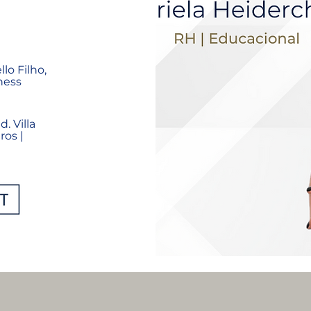
lo Filho,
iness
. Villa
ros |