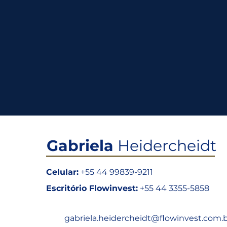
Gabriela
Heidercheidt
Celular:
+55 44 99839-9211
Escritório Flowinvest:
+55 44 3355-5858
gabriela.heidercheidt@flowinvest.com.