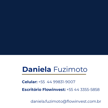
Daniela
Fuzimoto
Celular:
+55 44 99831-9007
Escritório Flowinvest:
+55 44 3355-5858
daniela.fuzimoto
@flowinvest.com.br