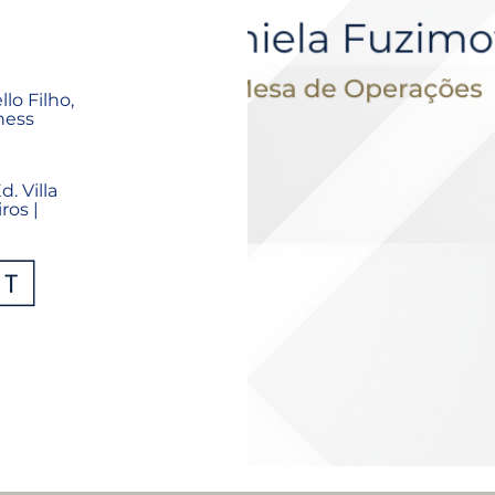
lo Filho,
iness
. Villa
ros |